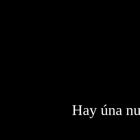
Recomendar
_Ay
uda a Leer
_Help to
Read
-Help to Read
Hay úna nu
América
Vírgen
:
Novéla-Epopéya de 