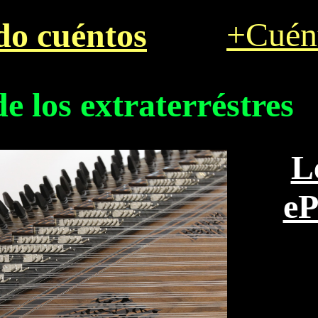
+Cuén
do cuéntos
de los extraterréstres
L
e