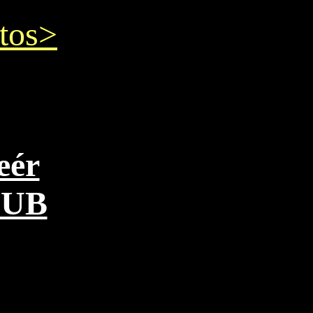
tos>
eér
PUB