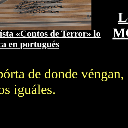
L
M
vísta «Contos de Terror»
lo
ca en portugués
pó
rta de donde véngan,
os iguáles.