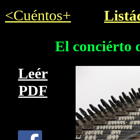
<Cuéntos+
Listá
El conciérto 
Leér
PDF