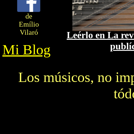
de
Emílio
Vilaró
Leérlo en La re
publí
Mi Blog
Los músicos, no im
tód