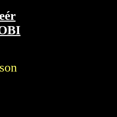
eér
OBI
 son