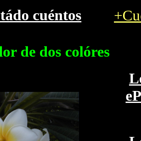
stádo cuéntos
+Cu
lor de dos coló
res
L
e