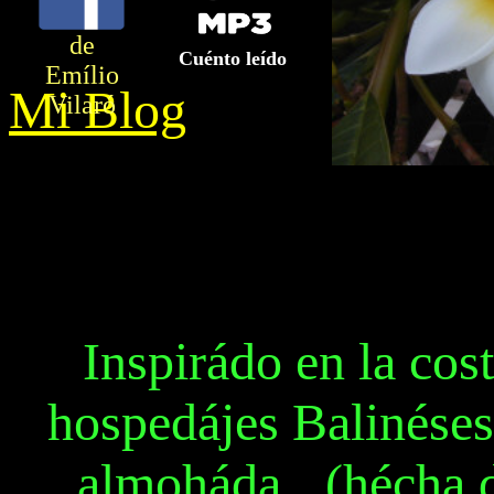
de
Cuénto leído
Emílio
Mi Blog
Vilaró
Inspirádo en la co
hospedájes Balinéses,
almoháda.
, (hécha 