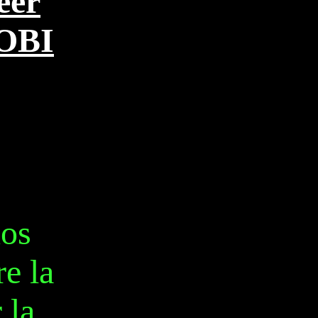
eér
OBI
nos
re la
 la