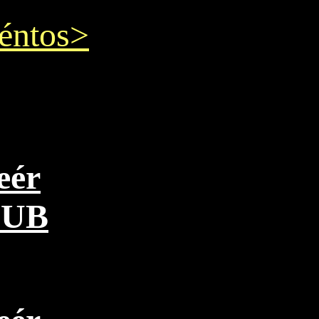
éntos>
eér
PUB