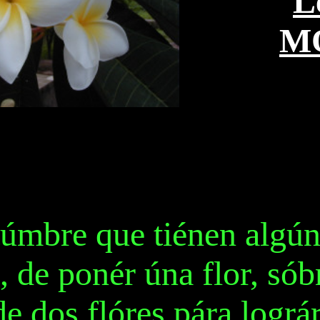
L
M
stúmbre que tiénen algú
 de ponér úna flor, sób
de dos flóres pára lográr