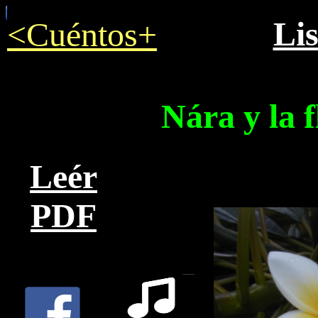
Li
<Cuéntos+
Nára y la f
Leér
PDF