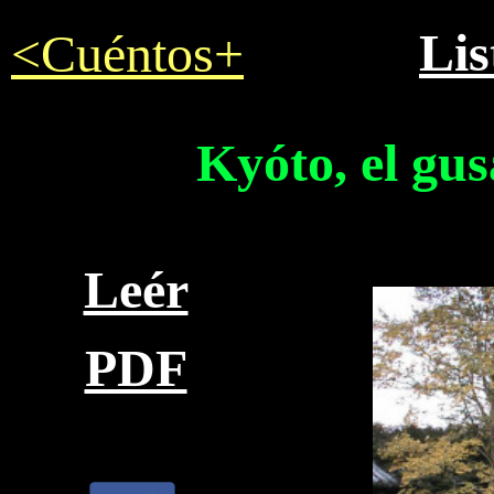
Lis
<Cuéntos+
Kyóto, el gus
Leér
PDF