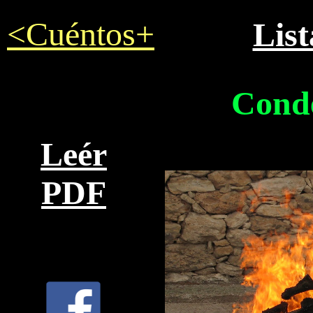
<Cuéntos+
List
Condé
Leér
PDF