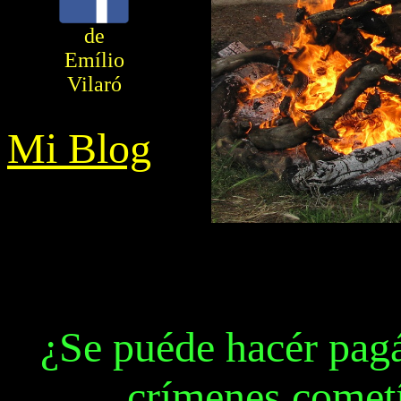
de
Emílio
Vilaró
Mi Blog
¿Se puéde hacér pagá
crímenes cometí