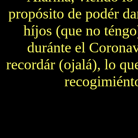
propósito de podér dar
híjos (que no téngo
duránte el Corona
recordár (ojalá), lo qu
recogimiénto,