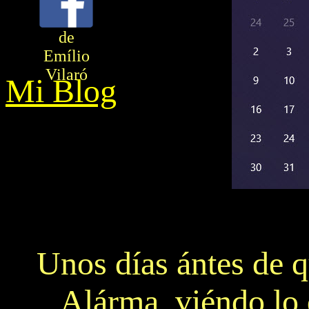
de
Emílio
Vilaró
Mi Blog
Unos días ántes de q
Alárma, viéndo lo 