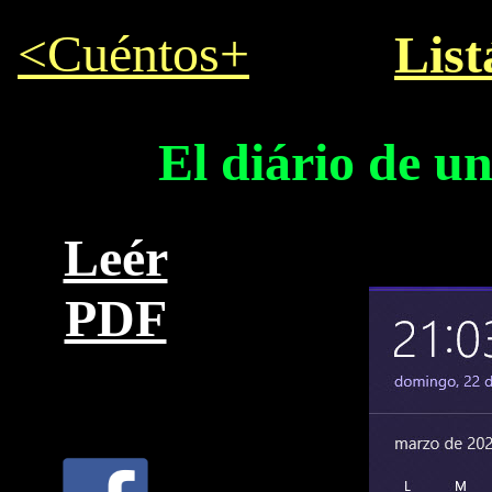
<Cuéntos+
List
El diário de un
Leér
PDF