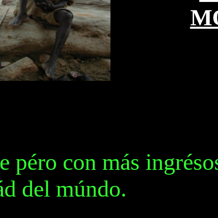
M
e péro con más ingréso
dád del múndo.