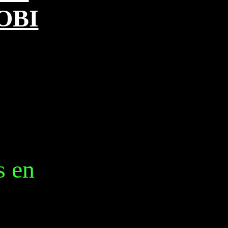
OBI
s en