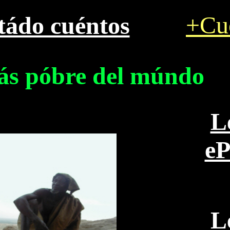
+Cu
tádo cuéntos
ás póbre del múndo
L
e
L