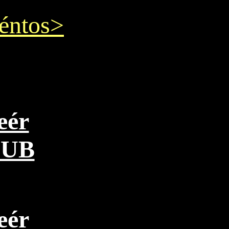
éntos>
eér
PUB
eér