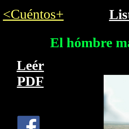
<Cuéntos+
Lis
El hómbre m
Leér
PDF