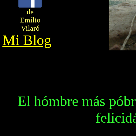
de
Emílio
Vilaró
Mi Blog
El hómbre más póbr
felici