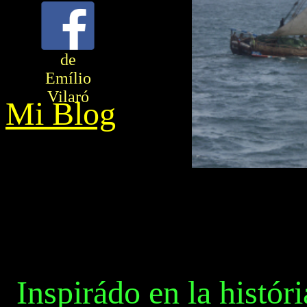
de
Emílio
Vilaró
Mi Blog
Inspirádo en la histór