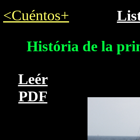
<Cuéntos+
Lis
História de la pr
Leér
PDF