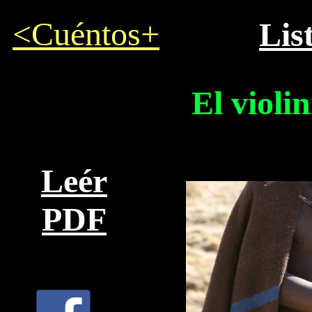
<Cuéntos+
Lis
El violi
Leér
PDF