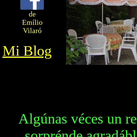
de
Emílio
Vilaró
Mi Blog
Algúnas véces un res
sorprénde agradábl