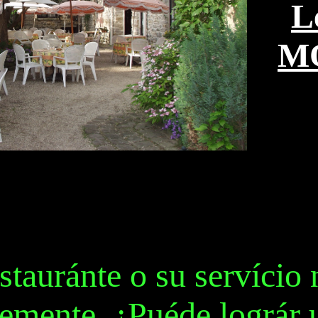
L
M
tauránte o su servício 
emente, ¿Puéde lográr 