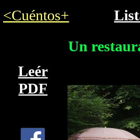
<Cuéntos+
Lis
Un restaur
Leér
PDF