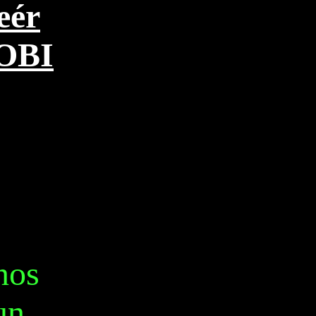
eér
OBI
nos
un