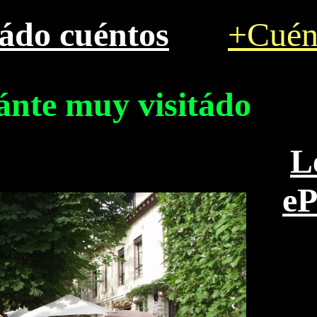
tádo cuéntos
+Cuén
ánte muy visitádo
L
e