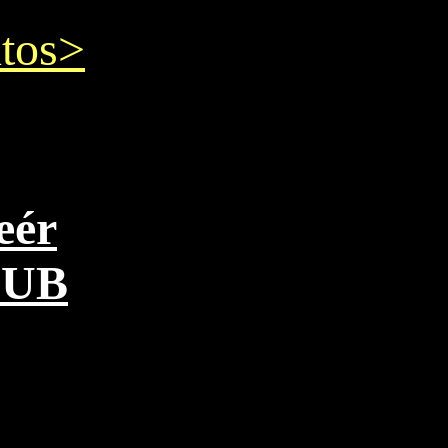
tos>
eér
PUB