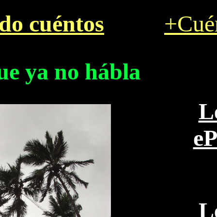
ádo cuéntos
+Cué
que ya no hábla
L
e
L