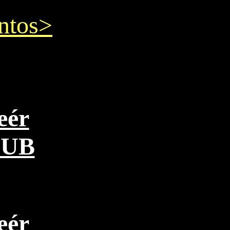
ntos>
eér
PUB
eér