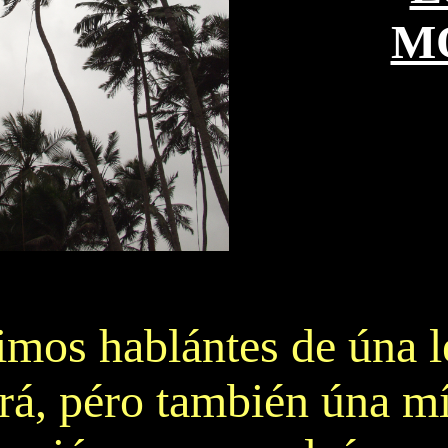
M
ltimos hablántes de úna 
rá, péro también úna m