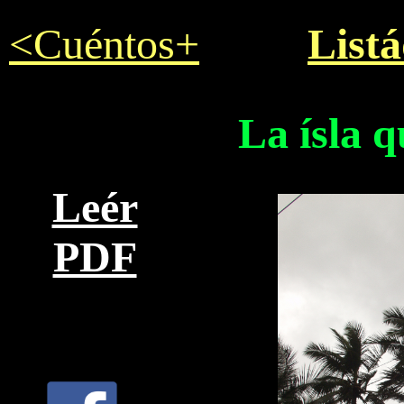
<Cuéntos+
List
La ísla 
Leér
PDF