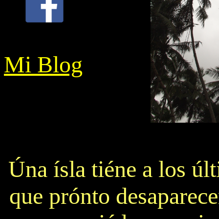
Mi Blog
Úna ísla tiéne a los ú
que prónto desaparece