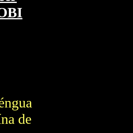
OBI
léngua
ína de